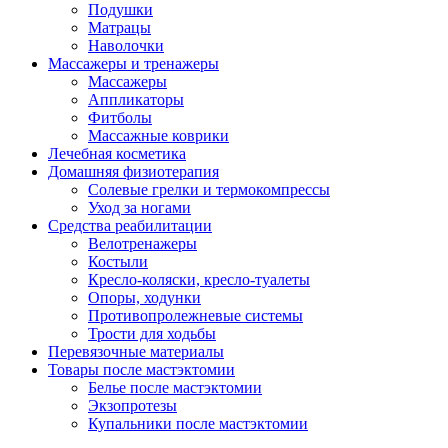
Подушки
Матрацы
Наволочки
Массажеры и тренажеры
Массажеры
Аппликаторы
Фитболы
Массажные коврики
Лечебная косметика
Домашняя физиотерапия
Солевые грелки и термокомпрессы
Уход за ногами
Средства реабилитации
Велотренажеры
Костыли
Кресло-коляски, кресло-туалеты
Опоры, ходунки
Противопролежневые системы
Трости для ходьбы
Перевязочные материалы
Товары после мастэктомии
Белье после мастэктомии
Экзопротезы
Купальники после мастэктомии