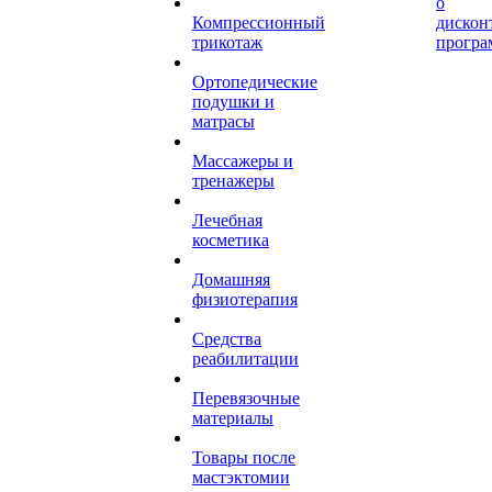
о
Компрессионный
дискон
трикотаж
програ
Ортопедические
подушки и
матрасы
Массажеры и
тренажеры
Лечебная
косметика
Домашняя
физиотерапия
Средства
реабилитации
Перевязочные
материалы
Товары после
мастэктомии