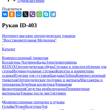
Одноклассники
Поделиться
Рукав ID-403
Интернет-магазин ортопедических товаров
"Восстановительная Медицина"
-
Каталог
-
Компрессионный трикотаж
Коллагены Navimeso
Бады
Электровитамины
REDOX
Ортопедическая обувь
Стельки и приспособления для
стопы
Индивидуальные стельки
Корсеты и корректоры
осанки
Изделия для суставов
Бандажи
Тейпы
Компрессионный
трикотаж
Ортопедические подушки и матрасы
Массажеры и
тренажеры
Лечебная косметика
Домашняя
физиотерапия
Средства реабилитации
Перевязочные
материалы
Товары после мастэктомии
-
Компрессионные перчатки и рукава
Гольфы
Чулки
Колготки
Для