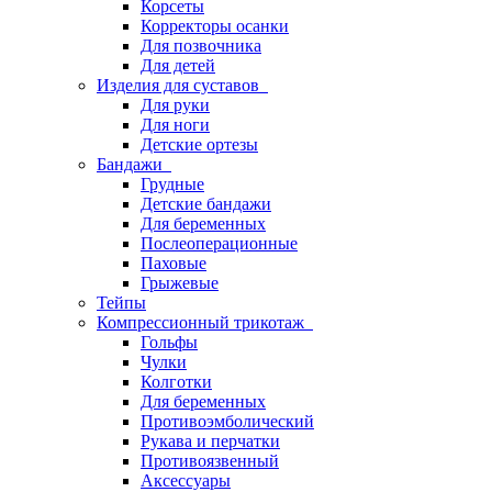
Корсеты
Корректоры осанки
Для позвочника
Для детей
Изделия для суставов
Для руки
Для ноги
Детские ортезы
Бандажи
Грудные
Детские бандажи
Для беременных
Послеоперационные
Паховые
Грыжевые
Тейпы
Компрессионный трикотаж
Гольфы
Чулки
Колготки
Для беременных
Противоэмболический
Рукава и перчатки
Противоязвенный
Аксессуары