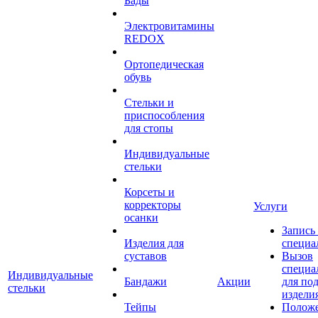
Бады
Электровитамины
REDOX
Ортопедическая
обувь
Стельки и
приспособления
для стопы
Индивидуальные
стельки
Корсеты и
корректоры
Услуги
осанки
Запись
Изделия для
специа
суставов
Вызов
специа
Индивидуальные
Бандажи
Акции
для по
стельки
издели
Тейпы
Полож