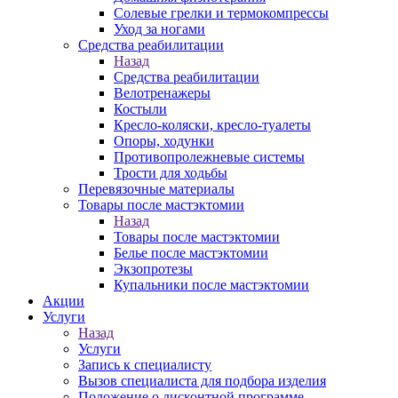
Солевые грелки и термокомпрессы
Уход за ногами
Средства реабилитации
Назад
Средства реабилитации
Велотренажеры
Костыли
Кресло-коляски, кресло-туалеты
Опоры, ходунки
Противопролежневые системы
Трости для ходьбы
Перевязочные материалы
Товары после мастэктомии
Назад
Товары после мастэктомии
Белье после мастэктомии
Экзопротезы
Купальники после мастэктомии
Акции
Услуги
Назад
Услуги
Запись к специалисту
Вызов специалиста для подбора изделия
Положение о дисконтной программе