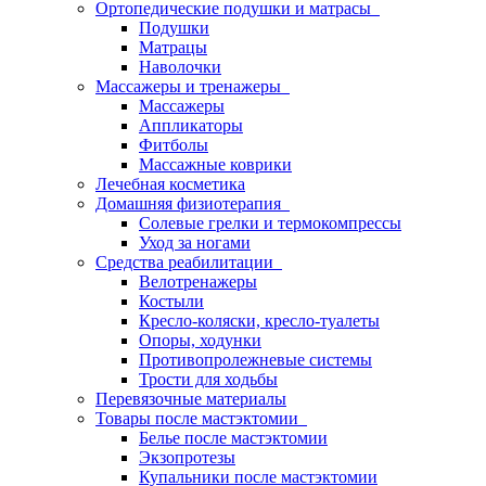
Ортопедические подушки и матрасы
Подушки
Матрацы
Наволочки
Массажеры и тренажеры
Массажеры
Аппликаторы
Фитболы
Массажные коврики
Лечебная косметика
Домашняя физиотерапия
Солевые грелки и термокомпрессы
Уход за ногами
Средства реабилитации
Велотренажеры
Костыли
Кресло-коляски, кресло-туалеты
Опоры, ходунки
Противопролежневые системы
Трости для ходьбы
Перевязочные материалы
Товары после мастэктомии
Белье после мастэктомии
Экзопротезы
Купальники после мастэктомии