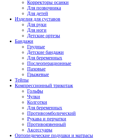
Корректоры осанки
Для позвочника
Для детей
Изделия для суставов
Для руки
Для ноги
Детские ортезы
Бандажи
Грудные
Детские бандажи
Для беременных
Послеоперационные
Паховые
Грыжевые
Тейпы
Компрессионный трикотаж
Гольфы
Чулки
Колготки
Для беременных
Противоэмболический
Рукава и перчатки
Противоязвенный
Аксессуары
Ортопедические подушки и матрасы