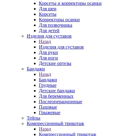
Корсеты и корректоры осанки
Для шеи
Корсеты
Корректоры осанки
Для позвочника
Для детей
Изделия для суставов
Назад
Изделия для суставов
Для руки
Для ноги
Детские ортезы
Бандажи
Назад
Бандажи
Грудные
Детские бандажи
Для беременных
Послеоперационные
Паховые
Грыжевые
Тейпы
Компрессионный трикотаж
Назад
Компрессионный трикотаж