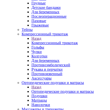
Грудные
Детские бандажи
Для беременных
Послеоперационные
Паховые
Грыжевые
Тейпы
Компрессионный трикотаж
Назад
Компрессионный трикотаж
Гольфы
Чулки
Колготки
Для беременных
Противоэмболический
Рукава и перчатки
Противоязвенный
Аксессуары
Ортопедические подушки и матрасы
Назад
Ортопедические подушки и матрасы
Подушки
Матрацы
Наволочки
Массажеры и тренажеры