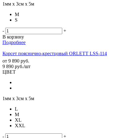
1мм х 3см х 5м
M
S
-
+
В корзину
Подробнее
Корсет пояснично-крестцовый ORLETT LSS-114
от
9 890 руб.
9 890
руб.
/шт
ЦВЕТ
1мм х 3см х 5м
L
M
XL
XXL
-
+