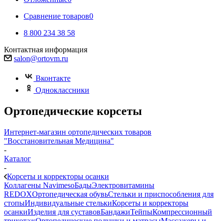
Сравнение товаров
0
8 800 234 38 58
Контактная информация
salon@ortovm.ru
Вконтакте
Одноклассники
Ортопедические корсеты
Интернет-магазин ортопедических товаров
"Восстановительная Медицина"
-
Каталог
-
Корсеты и корректоры осанки
Коллагены Navimeso
Бады
Электровитамины
REDOX
Ортопедическая обувь
Стельки и приспособления для
стопы
Индивидуальные стельки
Корсеты и корректоры
осанки
Изделия для суставов
Бандажи
Тейпы
Компрессионный
трикотаж
Ортопедические подушки и матрасы
Массажеры и