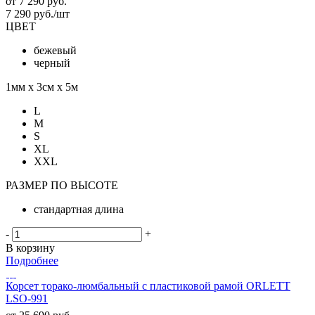
от
7 290 руб.
7 290
руб.
/шт
ЦВЕТ
бежевый
черный
1мм х 3см х 5м
L
M
S
XL
XXL
РАЗМЕР ПО ВЫСОТЕ
стандартная длина
-
+
В корзину
Подробнее
Корсет торако-люмбальный с пластиковой рамой ORLETT
LSO-991