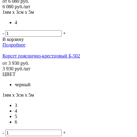
от
6 080 руб.
6 080
руб.
/шт
1мм х 3см х 5м
4
-
+
В корзину
Подробнее
Корсет пояснично-крестцовый Б-502
от
3 930 руб.
3 930
руб.
/шт
ЦВЕТ
черный
1мм х 3см х 5м
3
4
5
6
-
+