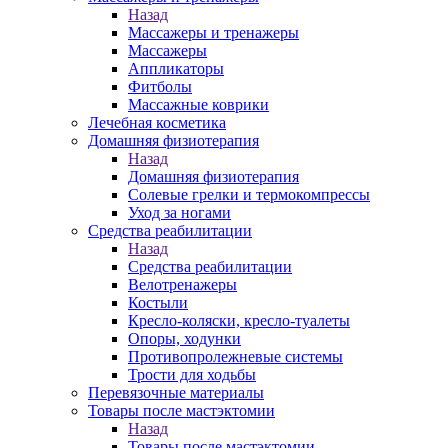
Назад
Массажеры и тренажеры
Массажеры
Аппликаторы
Фитболы
Массажные коврики
Лечебная косметика
Домашняя физиотерапия
Назад
Домашняя физиотерапия
Солевые грелки и термокомпрессы
Уход за ногами
Средства реабилитации
Назад
Средства реабилитации
Велотренажеры
Костыли
Кресло-коляски, кресло-туалеты
Опоры, ходунки
Противопролежневые системы
Трости для ходьбы
Перевязочные материалы
Товары после мастэктомии
Назад
Товары после мастэктомии