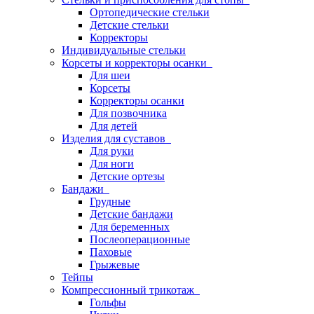
Ортопедические стельки
Детские стельки
Корректоры
Индивидуальные стельки
Корсеты и корректоры осанки
Для шеи
Корсеты
Корректоры осанки
Для позвочника
Для детей
Изделия для суставов
Для руки
Для ноги
Детские ортезы
Бандажи
Грудные
Детские бандажи
Для беременных
Послеоперационные
Паховые
Грыжевые
Тейпы
Компрессионный трикотаж
Гольфы