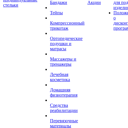
Бандажи
Акции
для по
стельки
издели
Тейпы
Полож
о
Компрессионный
дискон
трикотаж
програ
Ортопедические
подушки и
матрасы
Массажеры и
тренажеры
Лечебная
косметика
Домашняя
физиотерапия
Средства
реабилитации
Перевязочные
материалы