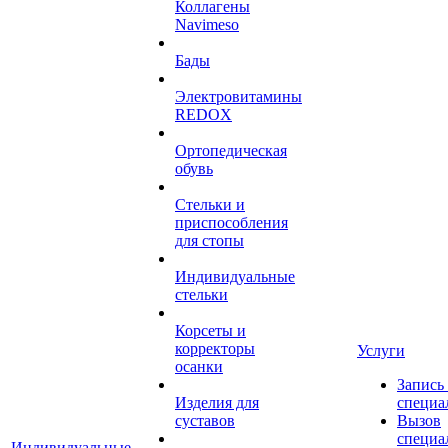
Коллагены
Navimeso
Бады
Электровитамины
REDOX
Ортопедическая
обувь
Стельки и
приспособления
для стопы
Индивидуальные
стельки
Корсеты и
корректоры
Услуги
осанки
Запись
Изделия для
специа
суставов
Вызов
специа
Индивидуальные