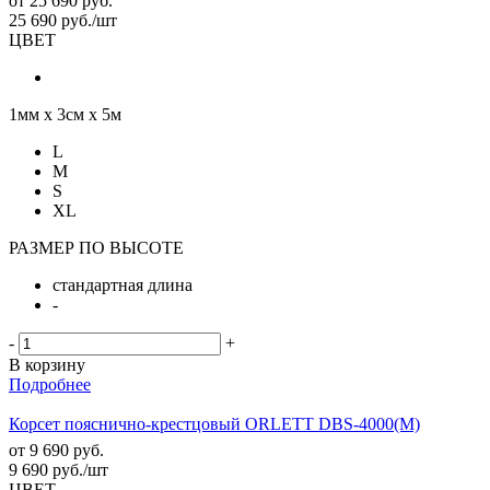
от
25 690 руб.
25 690
руб.
/шт
ЦВЕТ
1мм х 3см х 5м
L
M
S
XL
РАЗМЕР ПО ВЫСОТЕ
стандартная длина
-
-
+
В корзину
Подробнее
Корсет пояснично-крестцовый ORLETT DBS-4000(M)
от
9 690 руб.
9 690
руб.
/шт
ЦВЕТ