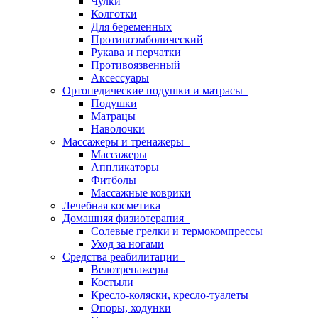
Чулки
Колготки
Для беременных
Противоэмболический
Рукава и перчатки
Противоязвенный
Аксессуары
Ортопедические подушки и матрасы
Подушки
Матрацы
Наволочки
Массажеры и тренажеры
Массажеры
Аппликаторы
Фитболы
Массажные коврики
Лечебная косметика
Домашняя физиотерапия
Солевые грелки и термокомпрессы
Уход за ногами
Средства реабилитации
Велотренажеры
Костыли
Кресло-коляски, кресло-туалеты
Опоры, ходунки