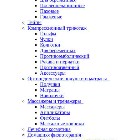
Послеоперационные
Паховые
Грыжевые
Тейпы
Компрессионный трикотаж
Гольфы
Чулки
Колготки
Для беременных
Противоэмболический
Рукава и перчатки
Противоязвенный
Аксессуары
Ортопедические подушки и матрасы
Подушки
Матрацы
Наволочки
Массажеры и тренажеры
Массажеры
Аппликаторы
Фитболы
Массажные коврики
Лечебная косметика
Домашняя физиотерапия