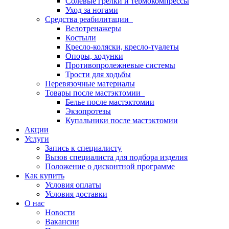
Солевые грелки и термокомпрессы
Уход за ногами
Средства реабилитации
Велотренажеры
Костыли
Кресло-коляски, кресло-туалеты
Опоры, ходунки
Противопролежневые системы
Трости для ходьбы
Перевязочные материалы
Товары после мастэктомии
Белье после мастэктомии
Экзопротезы
Купальники после мастэктомии
Акции
Услуги
Запись к специалисту
Вызов специалиста для подбора изделия
Положение о дисконтной программе
Как купить
Условия оплаты
Условия доставки
О нас
Новости
Вакансии