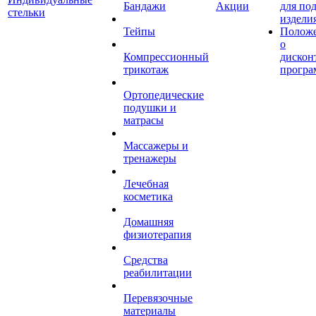
Бандажи
Акции
для по
стельки
издели
Тейпы
Полож
о
Компрессионный
дискон
трикотаж
програ
Ортопедические
подушки и
матрасы
Массажеры и
тренажеры
Лечебная
косметика
Домашняя
физиотерапия
Средства
реабилитации
Перевязочные
материалы