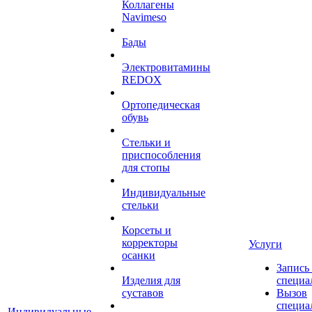
Коллагены
Navimeso
Бады
Электровитамины
REDOX
Ортопедическая
обувь
Стельки и
приспособления
для стопы
Индивидуальные
стельки
Корсеты и
корректоры
Услуги
осанки
Запись
Изделия для
специа
суставов
Вызов
специа
Индивидуальные