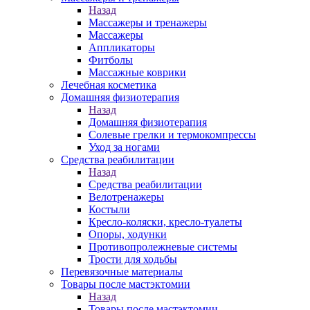
Назад
Массажеры и тренажеры
Массажеры
Аппликаторы
Фитболы
Массажные коврики
Лечебная косметика
Домашняя физиотерапия
Назад
Домашняя физиотерапия
Солевые грелки и термокомпрессы
Уход за ногами
Средства реабилитации
Назад
Средства реабилитации
Велотренажеры
Костыли
Кресло-коляски, кресло-туалеты
Опоры, ходунки
Противопролежневые системы
Трости для ходьбы
Перевязочные материалы
Товары после мастэктомии
Назад
Товары после мастэктомии