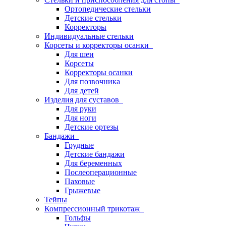
Ортопедические стельки
Детские стельки
Корректоры
Индивидуальные стельки
Корсеты и корректоры осанки
Для шеи
Корсеты
Корректоры осанки
Для позвочника
Для детей
Изделия для суставов
Для руки
Для ноги
Детские ортезы
Бандажи
Грудные
Детские бандажи
Для беременных
Послеоперационные
Паховые
Грыжевые
Тейпы
Компрессионный трикотаж
Гольфы