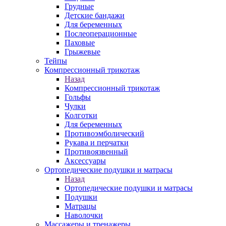
Грудные
Детские бандажи
Для беременных
Послеоперационные
Паховые
Грыжевые
Тейпы
Компрессионный трикотаж
Назад
Компрессионный трикотаж
Гольфы
Чулки
Колготки
Для беременных
Противоэмболический
Рукава и перчатки
Противоязвенный
Аксессуары
Ортопедические подушки и матрасы
Назад
Ортопедические подушки и матрасы
Подушки
Матрацы
Наволочки
Массажеры и тренажеры