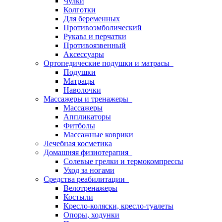
Чулки
Колготки
Для беременных
Противоэмболический
Рукава и перчатки
Противоязвенный
Аксессуары
Ортопедические подушки и матрасы
Подушки
Матрацы
Наволочки
Массажеры и тренажеры
Массажеры
Аппликаторы
Фитболы
Массажные коврики
Лечебная косметика
Домашняя физиотерапия
Солевые грелки и термокомпрессы
Уход за ногами
Средства реабилитации
Велотренажеры
Костыли
Кресло-коляски, кресло-туалеты
Опоры, ходунки