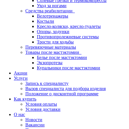
Солевые грелки и термокомпрессы
Уход за ногами
Средства реабилитации
Велотренажеры
Костыли
Кресло-коляски, кресло-туалеты
Опоры, ходунки
Противопролежневые системы
Трости для ходьбы
Перевязочные материалы
Товары после мастэктомии
Белье после мастэктомии
Экзопротезы
Купальники после мастэктомии
Акции
Услуги
Запись к специалисту
Вызов специалиста для подбора изделия
Положение о дисконтной программе
Как купить
Условия оплаты
Условия доставки
О нас
Новости
Вакансии