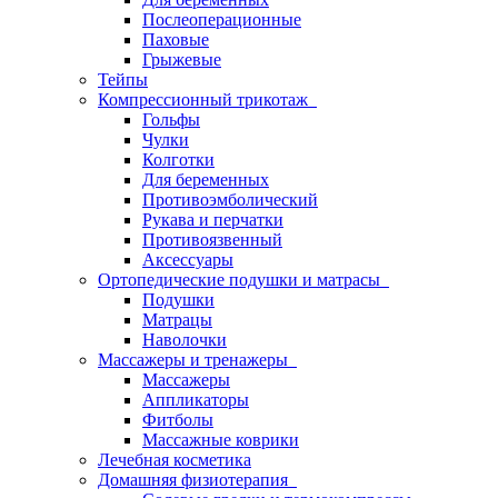
Послеоперационные
Паховые
Грыжевые
Тейпы
Компрессионный трикотаж
Гольфы
Чулки
Колготки
Для беременных
Противоэмболический
Рукава и перчатки
Противоязвенный
Аксессуары
Ортопедические подушки и матрасы
Подушки
Матрацы
Наволочки
Массажеры и тренажеры
Массажеры
Аппликаторы
Фитболы
Массажные коврики
Лечебная косметика
Домашняя физиотерапия