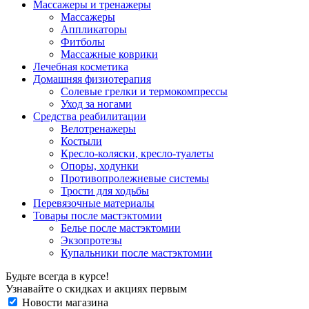
Массажеры и тренажеры
Массажеры
Аппликаторы
Фитболы
Массажные коврики
Лечебная косметика
Домашняя физиотерапия
Солевые грелки и термокомпрессы
Уход за ногами
Средства реабилитации
Велотренажеры
Костыли
Кресло-коляски, кресло-туалеты
Опоры, ходунки
Противопролежневые системы
Трости для ходьбы
Перевязочные материалы
Товары после мастэктомии
Белье после мастэктомии
Экзопротезы
Купальники после мастэктомии
Будьте всегда в курсе!
Узнавайте о скидках и акциях первым
Новости магазина