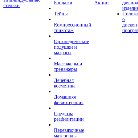
Бандажи
Акции
для по
стельки
издели
Тейпы
Полож
о
Компрессионный
дискон
трикотаж
програ
Ортопедические
подушки и
матрасы
Массажеры и
тренажеры
Лечебная
косметика
Домашняя
физиотерапия
Средства
реабилитации
Перевязочные
материалы