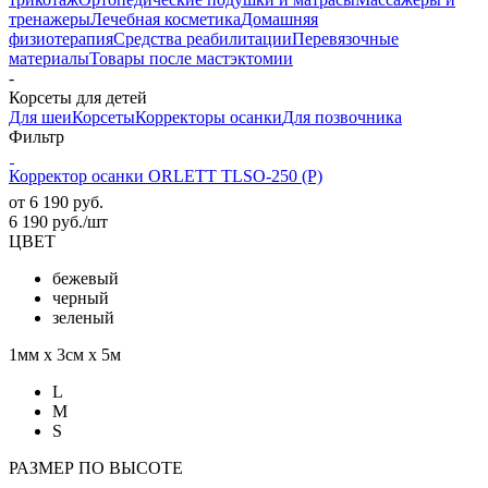
тренажеры
Лечебная косметика
Домашняя
физиотерапия
Средства реабилитации
Перевязочные
материалы
Товары после мастэктомии
-
Корсеты для детей
Для шеи
Корсеты
Корректоры осанки
Для позвочника
Фильтр
Корректор осанки ORLETT TLSO-250 (P)
от
6 190 руб.
6 190
руб.
/шт
ЦВЕТ
бежевый
черный
зеленый
1мм х 3см х 5м
L
M
S
РАЗМЕР ПО ВЫСОТЕ