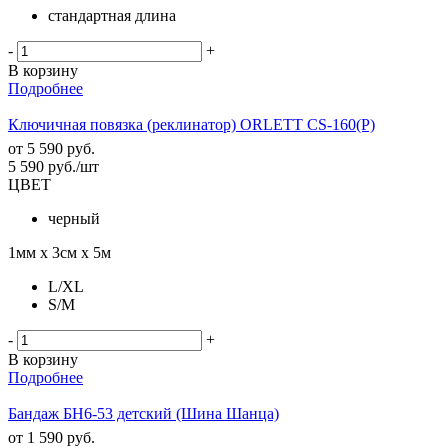
стандартная длина
-
+
В корзину
Подробнее
Ключичная повязка (реклинатор) ORLETT CS-160(P)
от
5 590 руб.
5 590
руб.
/шт
ЦВЕТ
черный
1мм х 3см х 5м
L/XL
S/M
-
+
В корзину
Подробнее
Бандаж БН6-53 детский (Шина Шанца)
от
1 590 руб.