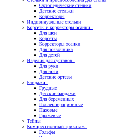
Ортопедические стельки
Детские стельки
Корректоры
Индивидуальные стельки
Корсеты и корректоры осанки
Для шеи
Корсеты
Корректоры осанки
Для позвочника
Для детей
Изделия для суставов
Для руки
Для ноги
Детские ортезы
Бандажи
Грудные
Детские бандажи
Для беременных
Послеоперационные
Паховые
Грыжевые
Тейпы
Компрессионный трикотаж
Гольфы