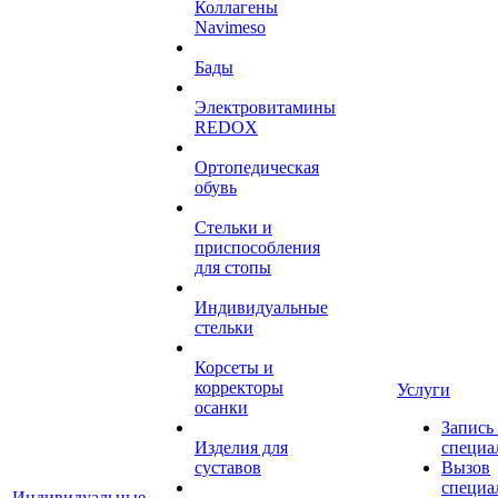
Коллагены
Navimeso
Бады
Электровитамины
REDOX
Ортопедическая
обувь
Стельки и
приспособления
для стопы
Индивидуальные
стельки
Корсеты и
корректоры
Услуги
осанки
Запись
Изделия для
специа
суставов
Вызов
специа
Индивидуальные