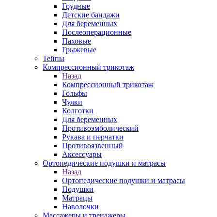
Грудные
Детские бандажи
Для беременных
Послеоперационные
Паховые
Грыжевые
Тейпы
Компрессионный трикотаж
Назад
Компрессионный трикотаж
Гольфы
Чулки
Колготки
Для беременных
Противоэмболический
Рукава и перчатки
Противоязвенный
Аксессуары
Ортопедические подушки и матрасы
Назад
Ортопедические подушки и матрасы
Подушки
Матрацы
Наволочки
Массажеры и тренажеры