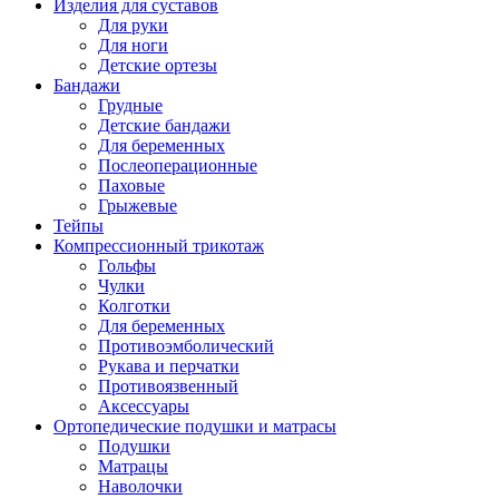
Изделия для суставов
Для руки
Для ноги
Детские ортезы
Бандажи
Грудные
Детские бандажи
Для беременных
Послеоперационные
Паховые
Грыжевые
Тейпы
Компрессионный трикотаж
Гольфы
Чулки
Колготки
Для беременных
Противоэмболический
Рукава и перчатки
Противоязвенный
Аксессуары
Ортопедические подушки и матрасы
Подушки
Матрацы
Наволочки