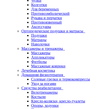
Чулки
Колготки
Для беременных
Противоэмболический
Рукава и перчатки
Противоязвенный
Аксессуары
Ортопедические подушки и матрасы
Подушки
Матрацы
Наволочки
Массажеры и тренажеры
Массажеры
Аппликаторы
Фитболы
Массажные коврики
Лечебная косметика
Домашняя физиотерапия
Солевые грелки и термокомпрессы
Уход за ногами
Средства реабилитации
Велотренажеры
Костыли
Кресло-коляски, кресло-туалеты
Опоры, ходунки