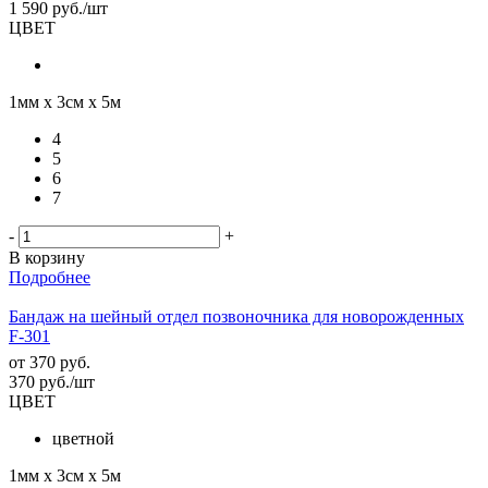
1 590
руб.
/шт
ЦВЕТ
1мм х 3см х 5м
4
5
6
7
-
+
В корзину
Подробнее
Бандаж на шейный отдел позвоночника для новорожденных
F-301
от
370 руб.
370
руб.
/шт
ЦВЕТ
цветной
1мм х 3см х 5м