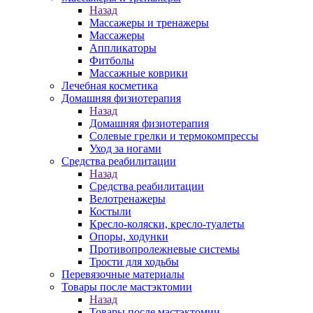
Назад
Массажеры и тренажеры
Массажеры
Аппликаторы
Фитболы
Массажные коврики
Лечебная косметика
Домашняя физиотерапия
Назад
Домашняя физиотерапия
Солевые грелки и термокомпрессы
Уход за ногами
Средства реабилитации
Назад
Средства реабилитации
Велотренажеры
Костыли
Кресло-коляски, кресло-туалеты
Опоры, ходунки
Противопролежневые системы
Трости для ходьбы
Перевязочные материалы
Товары после мастэктомии
Назад
Товары после мастэктомии