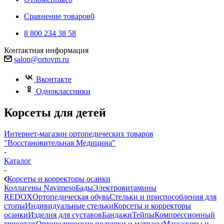
Сравнение товаров
0
8 800 234 38 58
Контактная информация
salon@ortovm.ru
Вконтакте
Одноклассники
Корсеты для детей
Интернет-магазин ортопедических товаров
"Восстановительная Медицина"
-
Каталог
-
Корсеты и корректоры осанки
Коллагены Navimeso
Бады
Электровитамины
REDOX
Ортопедическая обувь
Стельки и приспособления для
стопы
Индивидуальные стельки
Корсеты и корректоры
осанки
Изделия для суставов
Бандажи
Тейпы
Компрессионный
трикотаж
Ортопедические подушки и матрасы
Массажеры и