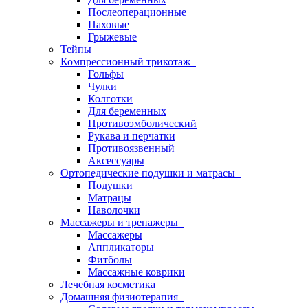
Послеоперационные
Паховые
Грыжевые
Тейпы
Компрессионный трикотаж
Гольфы
Чулки
Колготки
Для беременных
Противоэмболический
Рукава и перчатки
Противоязвенный
Аксессуары
Ортопедические подушки и матрасы
Подушки
Матрацы
Наволочки
Массажеры и тренажеры
Массажеры
Аппликаторы
Фитболы
Массажные коврики
Лечебная косметика
Домашняя физиотерапия