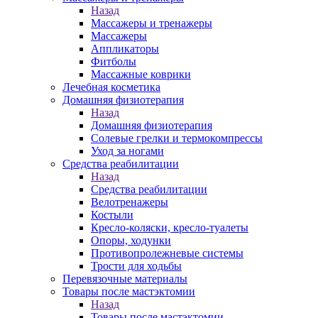
Назад
Массажеры и тренажеры
Массажеры
Аппликаторы
Фитболы
Массажные коврики
Лечебная косметика
Домашняя физиотерапия
Назад
Домашняя физиотерапия
Солевые грелки и термокомпрессы
Уход за ногами
Средства реабилитации
Назад
Средства реабилитации
Велотренажеры
Костыли
Кресло-коляски, кресло-туалеты
Опоры, ходунки
Противопролежневые системы
Трости для ходьбы
Перевязочные материалы
Товары после мастэктомии
Назад
Товары после мастэктомии