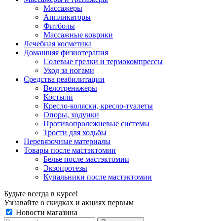
Массажеры
Аппликаторы
Фитболы
Массажные коврики
Лечебная косметика
Домашняя физиотерапия
Солевые грелки и термокомпрессы
Уход за ногами
Средства реабилитации
Велотренажеры
Костыли
Кресло-коляски, кресло-туалеты
Опоры, ходунки
Противопролежневые системы
Трости для ходьбы
Перевязочные материалы
Товары после мастэктомии
Белье после мастэктомии
Экзопротезы
Купальники после мастэктомии
Будьте всегда в курсе!
Узнавайте о скидках и акциях первым
Новости магазина