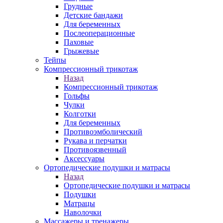
Грудные
Детские бандажи
Для беременных
Послеоперационные
Паховые
Грыжевые
Тейпы
Компрессионный трикотаж
Назад
Компрессионный трикотаж
Гольфы
Чулки
Колготки
Для беременных
Противоэмболический
Рукава и перчатки
Противоязвенный
Аксессуары
Ортопедические подушки и матрасы
Назад
Ортопедические подушки и матрасы
Подушки
Матрацы
Наволочки
Массажеры и тренажеры