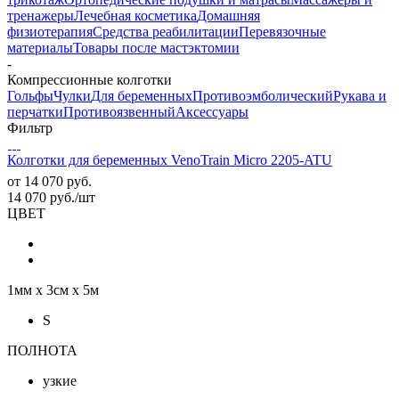
тренажеры
Лечебная косметика
Домашняя
физиотерапия
Средства реабилитации
Перевязочные
материалы
Товары после мастэктомии
-
Компрессионные колготки
Гольфы
Чулки
Для беременных
Противоэмболический
Рукава и
перчатки
Противоязвенный
Аксессуары
Фильтр
Колготки для беременных VenoTrain Micro 2205-ATU
от
14 070 руб.
14 070
руб.
/шт
ЦВЕТ
1мм х 3см х 5м
S
ПОЛНОТА
узкие