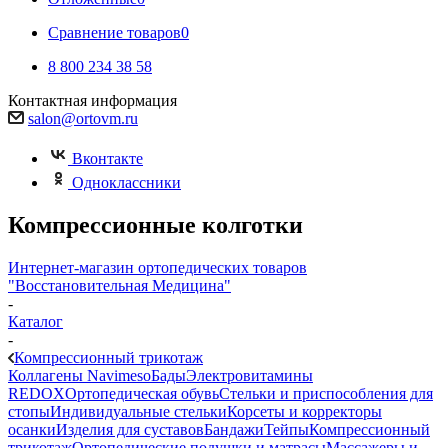
Сравнение товаров
0
8 800 234 38 58
Контактная информация
salon@ortovm.ru
Вконтакте
Одноклассники
Компрессионные колготки
Интернет-магазин ортопедических товаров
"Восстановительная Медицина"
-
Каталог
-
Компрессионный трикотаж
Коллагены Navimeso
Бады
Электровитамины
REDOX
Ортопедическая обувь
Стельки и приспособления для
стопы
Индивидуальные стельки
Корсеты и корректоры
осанки
Изделия для суставов
Бандажи
Тейпы
Компрессионный
трикотаж
Ортопедические подушки и матрасы
Массажеры и