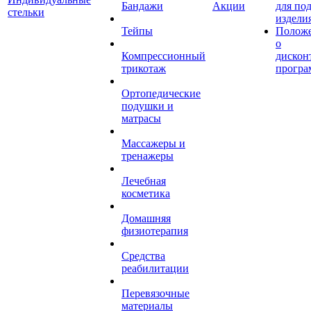
Бандажи
Акции
для по
стельки
издели
Тейпы
Полож
о
Компрессионный
дискон
трикотаж
програ
Ортопедические
подушки и
матрасы
Массажеры и
тренажеры
Лечебная
косметика
Домашняя
физиотерапия
Средства
реабилитации
Перевязочные
материалы