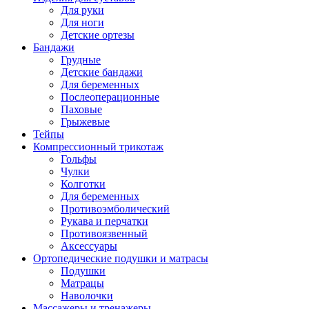
Для руки
Для ноги
Детские ортезы
Бандажи
Грудные
Детские бандажи
Для беременных
Послеоперационные
Паховые
Грыжевые
Тейпы
Компрессионный трикотаж
Гольфы
Чулки
Колготки
Для беременных
Противоэмболический
Рукава и перчатки
Противоязвенный
Аксессуары
Ортопедические подушки и матрасы
Подушки
Матрацы
Наволочки
Массажеры и тренажеры