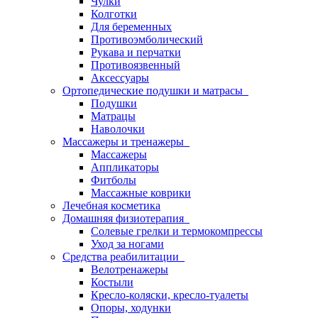
Чулки
Колготки
Для беременных
Противоэмболический
Рукава и перчатки
Противоязвенный
Аксессуары
Ортопедические подушки и матрасы
Подушки
Матрацы
Наволочки
Массажеры и тренажеры
Массажеры
Аппликаторы
Фитболы
Массажные коврики
Лечебная косметика
Домашняя физиотерапия
Солевые грелки и термокомпрессы
Уход за ногами
Средства реабилитации
Велотренажеры
Костыли
Кресло-коляски, кресло-туалеты
Опоры, ходунки