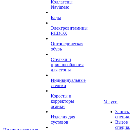
Коллагены
Navimeso
Бады
Электровитамины
REDOX
Ортопедическая
обувь
Стельки и
приспособления
для стопы
Индивидуальные
стельки
Корсеты и
корректоры
Услуги
осанки
Запись
Изделия для
специа
суставов
Вызов
специа
Индивидуальные