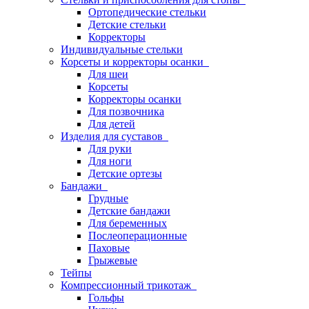
Ортопедические стельки
Детские стельки
Корректоры
Индивидуальные стельки
Корсеты и корректоры осанки
Для шеи
Корсеты
Корректоры осанки
Для позвочника
Для детей
Изделия для суставов
Для руки
Для ноги
Детские ортезы
Бандажи
Грудные
Детские бандажи
Для беременных
Послеоперационные
Паховые
Грыжевые
Тейпы
Компрессионный трикотаж
Гольфы