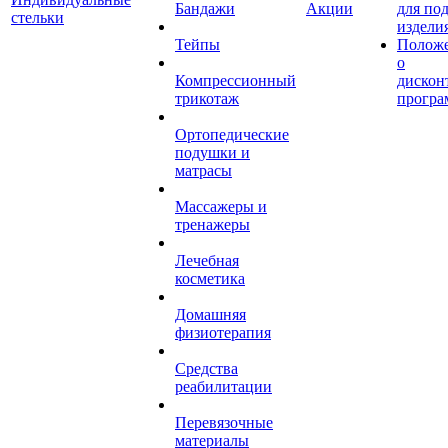
Бандажи
Акции
для по
стельки
издели
Тейпы
Полож
о
Компрессионный
дискон
трикотаж
програ
Ортопедические
подушки и
матрасы
Массажеры и
тренажеры
Лечебная
косметика
Домашняя
физиотерапия
Средства
реабилитации
Перевязочные
материалы