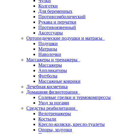
Чулки
Колготки
Для беременных
Противоэмболический
Рукава и перчатки
Противоязвенный
Аксессуары
Ортопедические подушки и матрасы
Подушки
Матрацы
Наволочки
Массажеры и тренажеры
Массажеры
Аппликаторы
Фитболы
Массажные коврики
Лечебная косметика
Домашняя физиотерапия
Солевые грелки и термокомпрессы
Уход за ногами
Средства реабилитации
Велотренажеры
Костыли
Кресло-коляски, кресло-туалеты
Опоры, ходунки