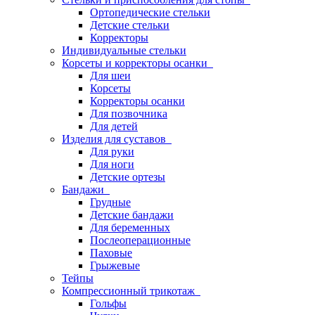
Ортопедические стельки
Детские стельки
Корректоры
Индивидуальные стельки
Корсеты и корректоры осанки
Для шеи
Корсеты
Корректоры осанки
Для позвочника
Для детей
Изделия для суставов
Для руки
Для ноги
Детские ортезы
Бандажи
Грудные
Детские бандажи
Для беременных
Послеоперационные
Паховые
Грыжевые
Тейпы
Компрессионный трикотаж
Гольфы