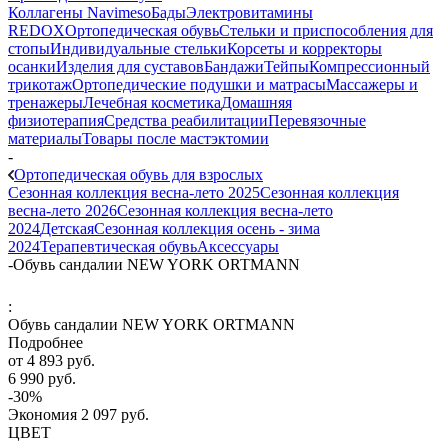
Коллагены Navimeso
Бады
Электровитамины
REDOX
Ортопедическая обувь
Стельки и приспособления для
стопы
Индивидуальные стельки
Корсеты и корректоры
осанки
Изделия для суставов
Бандажи
Тейпы
Компрессионный
трикотаж
Ортопедические подушки и матрасы
Массажеры и
тренажеры
Лечебная косметика
Домашняя
физиотерапия
Средства реабилитации
Перевязочные
материалы
Товары после мастэктомии
-
Ортопедическая обувь для взрослых
Сезонная коллекция весна-лето 2025
Сезонная коллекция
весна-лето 2026
Сезонная коллекция весна-лето
2024
Детская
Сезонная коллекция осень - зима
2024
Терапевтическая обувь
Аксессуары
-
Обувь сандалии NEW YORK ORTMANN
:
Обувь сандалии NEW YORK ORTMANN
Подробнее
от
4 893 руб.
6 990 руб.
-30%
Экономия
2 097 руб.
ЦВЕТ