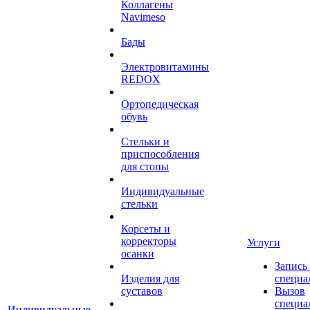
Коллагены
Navimeso
Бады
Электровитамины
REDOX
Ортопедическая
обувь
Стельки и
приспособления
для стопы
Индивидуальные
стельки
Корсеты и
корректоры
Услуги
осанки
Запись
Изделия для
специа
суставов
Вызов
специа
Индивидуальные