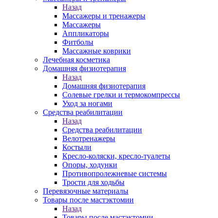
Назад
Массажеры и тренажеры
Массажеры
Аппликаторы
Фитболы
Массажные коврики
Лечебная косметика
Домашняя физиотерапия
Назад
Домашняя физиотерапия
Солевые грелки и термокомпрессы
Уход за ногами
Средства реабилитации
Назад
Средства реабилитации
Велотренажеры
Костыли
Кресло-коляски, кресло-туалеты
Опоры, ходунки
Противопролежневые системы
Трости для ходьбы
Перевязочные материалы
Товары после мастэктомии
Назад
Товары после мастэктомии