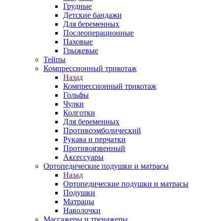
Грудные
Детские бандажи
Для беременных
Послеоперационные
Паховые
Грыжевые
Тейпы
Компрессионный трикотаж
Назад
Компрессионный трикотаж
Гольфы
Чулки
Колготки
Для беременных
Противоэмболический
Рукава и перчатки
Противоязвенный
Аксессуары
Ортопедические подушки и матрасы
Назад
Ортопедические подушки и матрасы
Подушки
Матрацы
Наволочки
Массажеры и тренажеры