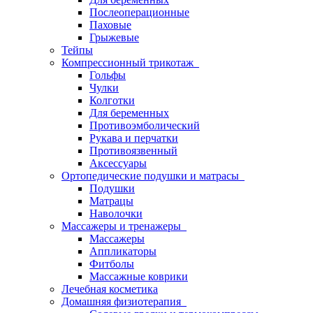
Послеоперационные
Паховые
Грыжевые
Тейпы
Компрессионный трикотаж
Гольфы
Чулки
Колготки
Для беременных
Противоэмболический
Рукава и перчатки
Противоязвенный
Аксессуары
Ортопедические подушки и матрасы
Подушки
Матрацы
Наволочки
Массажеры и тренажеры
Массажеры
Аппликаторы
Фитболы
Массажные коврики
Лечебная косметика
Домашняя физиотерапия