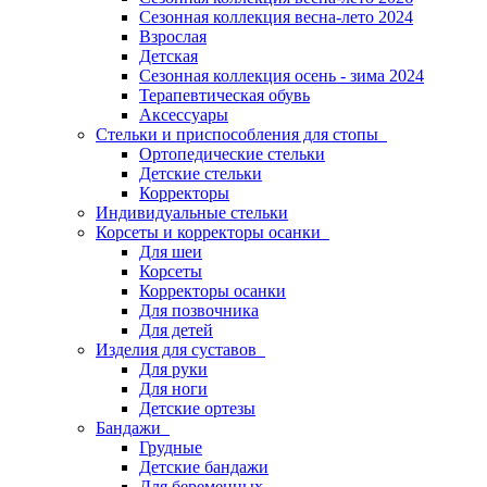
Сезонная коллекция весна-лето 2024
Взрослая
Детская
Сезонная коллекция осень - зима 2024
Терапевтическая обувь
Аксессуары
Стельки и приспособления для стопы
Ортопедические стельки
Детские стельки
Корректоры
Индивидуальные стельки
Корсеты и корректоры осанки
Для шеи
Корсеты
Корректоры осанки
Для позвочника
Для детей
Изделия для суставов
Для руки
Для ноги
Детские ортезы
Бандажи
Грудные
Детские бандажи
Для беременных