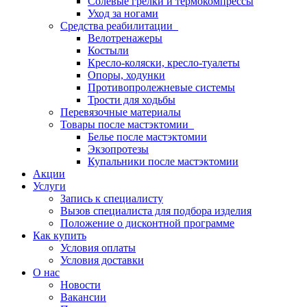
Солевые грелки и термокомпрессы
Уход за ногами
Средства реабилитации
Велотренажеры
Костыли
Кресло-коляски, кресло-туалеты
Опоры, ходунки
Противопролежневые системы
Трости для ходьбы
Перевязочные материалы
Товары после мастэктомии
Белье после мастэктомии
Экзопротезы
Купальники после мастэктомии
Акции
Услуги
Запись к специалисту
Вызов специалиста для подбора изделия
Положение о дисконтной программе
Как купить
Условия оплаты
Условия доставки
О нас
Новости
Вакансии