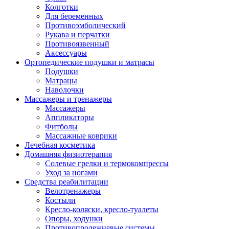
Колготки
Для беременных
Противоэмболический
Рукава и перчатки
Противоязвенный
Аксессуары
Ортопедические подушки и матрасы
Подушки
Матрацы
Наволочки
Массажеры и тренажеры
Массажеры
Аппликаторы
Фитболы
Массажные коврики
Лечебная косметика
Домашняя физиотерапия
Солевые грелки и термокомпрессы
Уход за ногами
Средства реабилитации
Велотренажеры
Костыли
Кресло-коляски, кресло-туалеты
Опоры, ходунки
Противопролежневые системы