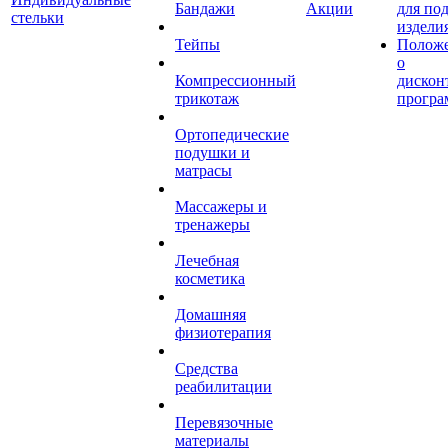
Бандажи
Акции
для по
стельки
издели
Тейпы
Полож
о
Компрессионный
дискон
трикотаж
програ
Ортопедические
подушки и
матрасы
Массажеры и
тренажеры
Лечебная
косметика
Домашняя
физиотерапия
Средства
реабилитации
Перевязочные
материалы