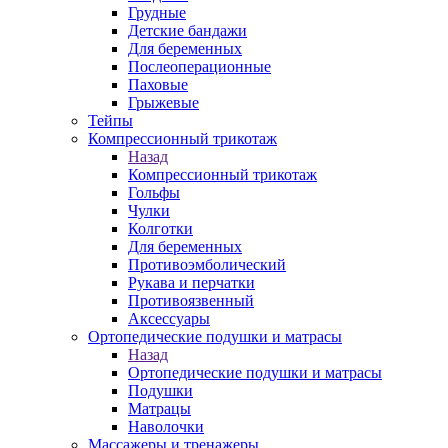
Грудные
Детские бандажи
Для беременных
Послеоперационные
Паховые
Грыжевые
Тейпы
Компрессионный трикотаж
Назад
Компрессионный трикотаж
Гольфы
Чулки
Колготки
Для беременных
Противоэмболический
Рукава и перчатки
Противоязвенный
Аксессуары
Ортопедические подушки и матрасы
Назад
Ортопедические подушки и матрасы
Подушки
Матрацы
Наволочки
Массажеры и тренажеры