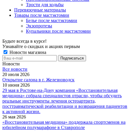
Трости для ходьбы
Перевязочные материалы
Товары после мастэктомии
Белье после мастэктомии
Экзопротезы
Купальники после мастэктомии
Будьте всегда в курсе!
Узнавайте о скидках и акциях первым
Новости магазина
Новости
Все новости
20 июля 2026
Открытие салона в г. Железноводск
10 июня 2026
29 мая в Ростове-на-Дону компания «Восстановительная
медицина» собрала специалистов отрасли, чтобы обсудить
реальные инструменты лечения остеоартрита,
посттравматической реабилитации и возвращения пациентов
к активной жизни.
26 мая 2026
«Восстановительная медицина» поддержала спортсменов на
юбилейном полумарафоне в Ставрополе