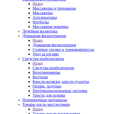
Назад
Массажеры и тренажеры
Массажеры
Аппликаторы
Фитболы
Массажные коврики
Лечебная косметика
Домашняя физиотерапия
Назад
Домашняя физиотерапия
Солевые грелки и термокомпрессы
Уход за ногами
Средства реабилитации
Назад
Средства реабилитации
Велотренажеры
Костыли
Кресло-коляски, кресло-туалеты
Опоры, ходунки
Противопролежневые системы
Трости для ходьбы
Перевязочные материалы
Товары после мастэктомии
Назад
Товары после мастэктомии