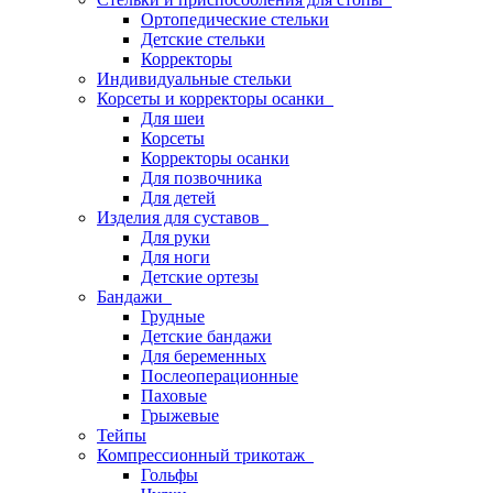
Ортопедические стельки
Детские стельки
Корректоры
Индивидуальные стельки
Корсеты и корректоры осанки
Для шеи
Корсеты
Корректоры осанки
Для позвочника
Для детей
Изделия для суставов
Для руки
Для ноги
Детские ортезы
Бандажи
Грудные
Детские бандажи
Для беременных
Послеоперационные
Паховые
Грыжевые
Тейпы
Компрессионный трикотаж
Гольфы