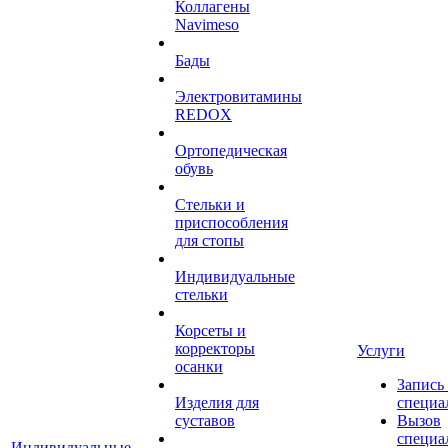
Коллагены
Navimeso
Бады
Электровитамины
REDOX
Ортопедическая
обувь
Стельки и
приспособления
для стопы
Индивидуальные
стельки
Корсеты и
корректоры
Услуги
осанки
Запись
Изделия для
специа
суставов
Вызов
специа
Индивидуальные