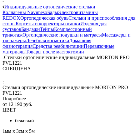
-
Индивидуальные ортопедические стельки
Коллагены Navimeso
Бады
Электровитамины
REDOX
Ортопедическая обувь
Стельки и приспособления для
стопы
Корсеты и корректоры осанки
Изделия для
суставов
Бандажи
Тейпы
Компрессионный
трикотаж
Ортопедические подушки и матрасы
Массажеры и
тренажеры
Лечебная косметика
Домашняя
физиотерапия
Средства реабилитации
Перевязочные
материалы
Товары после мастэктомии
-
Стельки ортопедические индивидуальные MORTON PRO
FVL1221
СПЕЦЦЕНА
:
Стельки ортопедические индивидуальные MORTON PRO
FVL1221
Подробнее
от
12 190 руб.
ЦВЕТ
бежевый
1мм х 3см х 5м