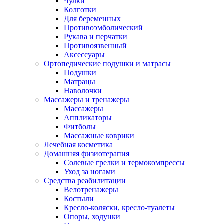
Чулки
Колготки
Для беременных
Противоэмболический
Рукава и перчатки
Противоязвенный
Аксессуары
Ортопедические подушки и матрасы
Подушки
Матрацы
Наволочки
Массажеры и тренажеры
Массажеры
Аппликаторы
Фитболы
Массажные коврики
Лечебная косметика
Домашняя физиотерапия
Солевые грелки и термокомпрессы
Уход за ногами
Средства реабилитации
Велотренажеры
Костыли
Кресло-коляски, кресло-туалеты
Опоры, ходунки