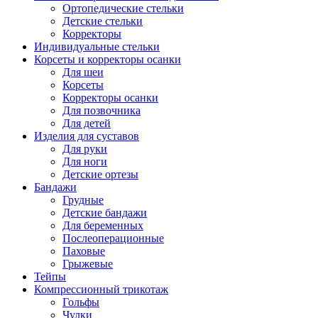
Ортопедические стельки
Детские стельки
Корректоры
Индивидуальные стельки
Корсеты и корректоры осанки
Для шеи
Корсеты
Корректоры осанки
Для позвочника
Для детей
Изделия для суставов
Для руки
Для ноги
Детские ортезы
Бандажи
Грудные
Детские бандажи
Для беременных
Послеоперационные
Паховые
Грыжевые
Тейпы
Компрессионный трикотаж
Гольфы
Чулки